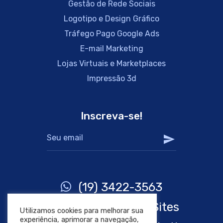
Gestão de Rede Sociais
Logotipo e Design Gráfico
Tráfego Pago Google Ads
E-mail Marketing
Lojas Virtuais e Marketplaces
Impressão 3d
Inscreva-se!
(19) 3422-3563
(19) 99221-9128 - Sites
Utilizamos cookies para melhorar sua
experiência, aprimorar a navegação,